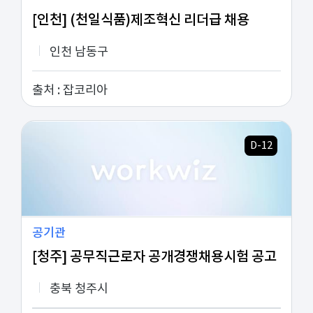
/>
[인천] (천일식품)제조혁신 리더급 채용
인천 남동구
출처 :
잡코리아
D-12
/>
공기관
[청주] 공무직근로자 공개경쟁채용시험 공고
충북 청주시