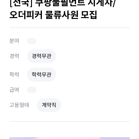
[전국] 쿠팡풀필먼트 지게차/
오더피커 물류사원 모집
분야
경력
경력무관
학력
학력무관
급여
고용형태
계약직